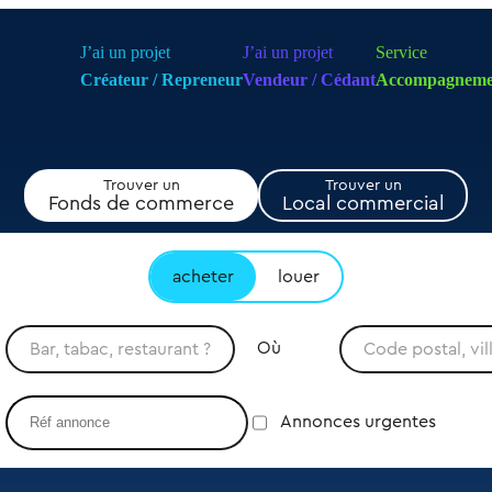
J’ai un projet
J’ai un projet
Service
Créateur / Repreneur
Vendeur / Cédant
Accompagneme
Trouver un
Trouver un
Fonds de commerce
Local commercial
acheter
louer
Où
Annonces urgentes