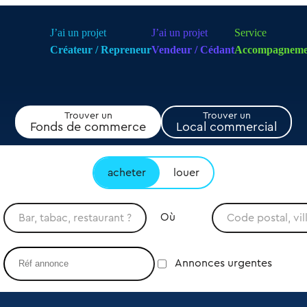
J’ai un projet
J’ai un projet
Service
Créateur / Repreneur
Vendeur / Cédant
Accompagneme
Trouver un
Trouver un
Fonds de commerce
Local commercial
acheter
louer
Où
Annonces urgentes