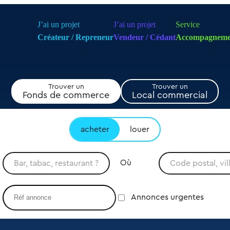
J’ai un projet
J’ai un projet
Service
Créateur / Repreneur
Vendeur / Cédant
Accompagneme
Trouver un
Trouver un
Fonds de commerce
Local commercial
acheter
louer
Où
Annonces urgentes