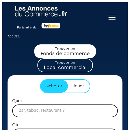
Panneau de gestion des cookies
ACCUEIL
Trouver un
Fonds de commerce
Trouver un
Local commercial
acheter
louer
Quoi
Où