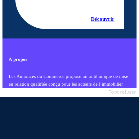
Découvrir
À propos
Les Annonces du Commerce propose un outil unique de mise
en relation qualifiée conçu pour les acteurs de l’immobilier
commercial et les collectivités territoriales, simple et intégrant
Tout refuser
une dimension humaine
Publier une annonce
Etre accompagné
Nous contacter
02 54 56 03 17