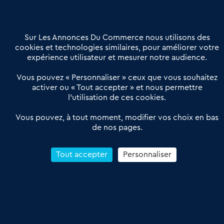
Contactez-nous
Villes et Territoires
Notre solution
Offres Pro
Sur Les Annonces Du Commerce nous utilisons des
Actualités
Qui sommes nous ?
cookies et technologies similaires, pour améliorer votre
expérience utilisateur et mesurer notre audience.
Derniers articles
Vous pouvez « Personnaliser » ceux que vous souhaitez
activer ou « Tout accepter » et nous permettre
Réseau 3C : un partenaire national dédié aux transactions
l’utilisation de ces cookies.
d’entreprises et de commerces
Petitscommerces : Un partenariat au service du commerce de
Vous pouvez, à tout moment, modifier vos choix en bas
de nos pages.
proximité et des territoires
1er Baromètre de la transmission de fonds de commerce
Reprendre un Restaurant Rapide
Tout accepter
Personnaliser
Céder son Fonds de Commerce : Comment réussir sa vente
4.6
13 avis Google