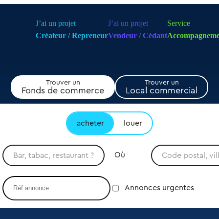
J’ai un projet
J’ai un projet
Service
Créateur / Repreneur
Vendeur / Cédant
Accompagneme
Trouver un
Trouver un
Fonds de commerce
Local commercial
acheter
louer
Où
Annonces urgentes