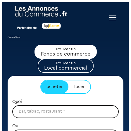
Panneau de gestion des cookies
ACCUEIL
Trouver un
Fonds de commerce
Trouver un
Local commercial
acheter
louer
Quoi
Où