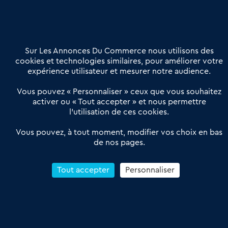
02 54 56 03 17
Contactez-nous
Villes et Territoires
Notre solution
Offres Pro
Sur Les Annonces Du Commerce nous utilisons des
Actualités
Qui sommes nous ?
cookies et technologies similaires, pour améliorer votre
expérience utilisateur et mesurer notre audience.
Derniers articles
Vous pouvez « Personnaliser » ceux que vous souhaitez
activer ou « Tout accepter » et nous permettre
Réseau 3C : un partenaire national dédié aux transactions
l’utilisation de ces cookies.
d’entreprises et de commerces
Petitscommerces : Un partenariat au service du commerce de
Vous pouvez, à tout moment, modifier vos choix en bas
de nos pages.
proximité et des territoires
1er Baromètre de la transmission de fonds de commerce
Reprendre un Restaurant Rapide
Tout accepter
Personnaliser
Céder son Fonds de Commerce : Comment réussir sa vente
4.6
13 avis Google