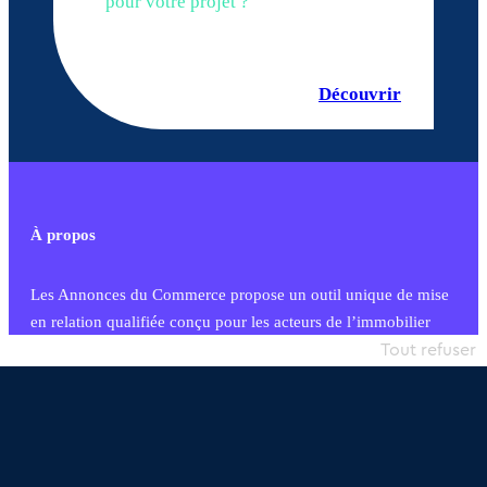
pour votre projet ?
Découvrir
À propos
Les Annonces du Commerce propose un outil unique de mise
en relation qualifiée conçu pour les acteurs de l’immobilier
commercial et les collectivités territoriales, simple et intégrant
Tout refuser
une dimension humaine
Publier une annonce
Etre accompagné
Nous contacter