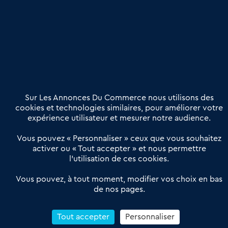
Publier une annonce
Etre accompagné
Nous contacter
02 54 56 03 17
Contactez-nous
Villes et Territoires
Notre solution
Offres Pro
Sur Les Annonces Du Commerce nous utilisons des
Actualités
Qui sommes nous ?
cookies et technologies similaires, pour améliorer votre
expérience utilisateur et mesurer notre audience.
Derniers articles
Vous pouvez « Personnaliser » ceux que vous souhaitez
activer ou « Tout accepter » et nous permettre
Réseau 3C : un partenaire national dédié aux transactions
l’utilisation de ces cookies.
d’entreprises et de commerces
Petitscommerces : Un partenariat au service du commerce de
Vous pouvez, à tout moment, modifier vos choix en bas
de nos pages.
proximité et des territoires
1er Baromètre de la transmission de fonds de commerce
Reprendre un Restaurant Rapide
Tout accepter
Personnaliser