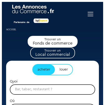
Panneau de gestion des cookies
ACCUEIL
Trouver un
Fonds de commerce
Trouver un
Local commercial
acheter
louer
Quoi
Où