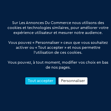
02 54 56 03 17
Contactez-nous
Villes et Territoires
Notre solution
Offres Pro
Sur Les Annonces Du Commerce nous utilisons des
Actualités
Qui sommes nous ?
cookies et technologies similaires, pour améliorer votre
expérience utilisateur et mesurer notre audience.
Derniers articles
Vous pouvez « Personnaliser » ceux que vous souhaitez
activer ou « Tout accepter » et nous permettre
Réseau 3C : un partenaire national dédié aux transactions
l’utilisation de ces cookies.
d’entreprises et de commerces
Petitscommerces : Un partenariat au service du commerce de
Vous pouvez, à tout moment, modifier vos choix en bas
de nos pages.
proximité et des territoires
1er Baromètre de la transmission de fonds de commerce
Reprendre un Restaurant Rapide
Tout accepter
Personnaliser
Céder son Fonds de Commerce : Comment réussir sa vente
4.6
13 avis Google