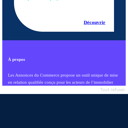
Découvrir
À propos
Les Annonces du Commerce propose un outil unique de mise
en relation qualifiée conçu pour les acteurs de l’immobilier
commercial et les collectivités territoriales, simple et intégrant
Tout refuser
une dimension humaine
Publier une annonce
Etre accompagné
Nous contacter