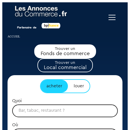
Panneau de gestion des cookies
ACCUEIL
Trouver un
Fonds de commerce
Trouver un
Local commercial
acheter
louer
Quoi
Où