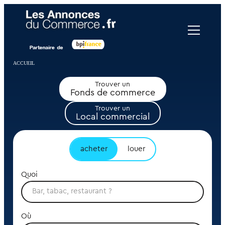
Panneau de gestion des cookies
ACCUEIL
Trouver un
Fonds de commerce
Trouver un
Local commercial
acheter
louer
Quoi
Où