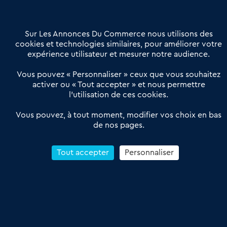
Contactez-nous
Villes et Territoires
Notre solution
Offres Pro
Sur Les Annonces Du Commerce nous utilisons des
Actualités
Qui sommes nous ?
cookies et technologies similaires, pour améliorer votre
expérience utilisateur et mesurer notre audience.
Derniers articles
Vous pouvez « Personnaliser » ceux que vous souhaitez
activer ou « Tout accepter » et nous permettre
Réseau 3C : un partenaire national dédié aux transactions
l’utilisation de ces cookies.
d’entreprises et de commerces
Petitscommerces : Un partenariat au service du commerce de
Vous pouvez, à tout moment, modifier vos choix en bas
de nos pages.
proximité et des territoires
1er Baromètre de la transmission de fonds de commerce
Reprendre un Restaurant Rapide
Tout accepter
Personnaliser
Céder son Fonds de Commerce : Comment réussir sa vente
4.6
13 avis Google
Conditions Générales de Vente & d’Utilisation