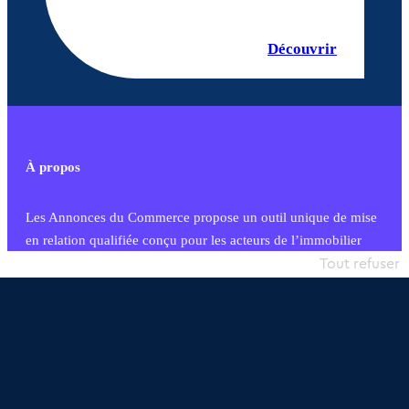
Découvrir
À propos
Les Annonces du Commerce propose un outil unique de mise
en relation qualifiée conçu pour les acteurs de l’immobilier
commercial et les collectivités territoriales, simple et intégrant
Tout refuser
une dimension humaine
Publier une annonce
Etre accompagné
Nous contacter
02 54 56 03 17