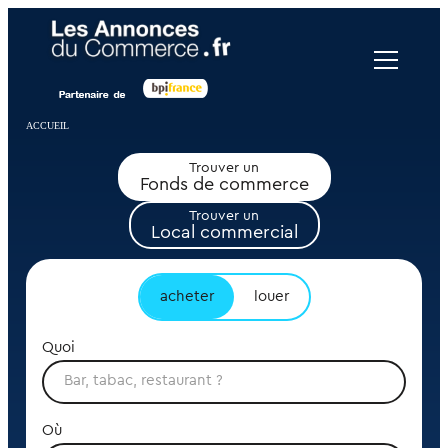
Panneau de gestion des cookies
ACCUEIL
Trouver un
Fonds de commerce
Trouver un
Local commercial
acheter
louer
Quoi
Où