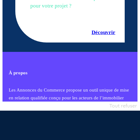
pour votre projet ?
Découvrir
À propos
Les Annonces du Commerce propose un outil unique de mise
en relation qualifiée conçu pour les acteurs de l’immobilier
commercial et les collectivités territoriales, simple et intégrant
Tout refuser
une dimension humaine
Publier une annonce
Etre accompagné
Nous contacter