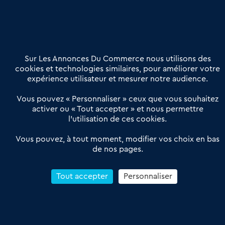
02 54 56 03 17
Contactez-nous
Villes et Territoires
Notre solution
Offres Pro
Sur Les Annonces Du Commerce nous utilisons des
Actualités
Qui sommes nous ?
cookies et technologies similaires, pour améliorer votre
expérience utilisateur et mesurer notre audience.
Derniers articles
Vous pouvez « Personnaliser » ceux que vous souhaitez
activer ou « Tout accepter » et nous permettre
Réseau 3C : un partenaire national dédié aux transactions
l’utilisation de ces cookies.
d’entreprises et de commerces
Petitscommerces : Un partenariat au service du commerce de
Vous pouvez, à tout moment, modifier vos choix en bas
de nos pages.
proximité et des territoires
1er Baromètre de la transmission de fonds de commerce
Reprendre un Restaurant Rapide
Tout accepter
Personnaliser
Céder son Fonds de Commerce : Comment réussir sa vente
4.6
13 avis Google