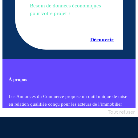
Besoin de données économiques
pour votre projet ?
Découvrir
À propos
Les Annonces du Commerce propose un outil unique de mise
en relation qualifiée conçu pour les acteurs de l’immobilier
commercial et les collectivités territoriales, simple et intégrant
Tout refuser
une dimension humaine
Publier une annonce
Etre accompagné