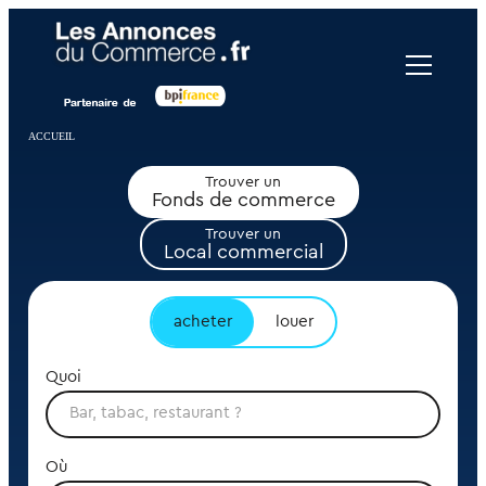
Panneau de gestion des cookies
ACCUEIL
Trouver un
Fonds de commerce
Trouver un
Local commercial
acheter
louer
Quoi
Où