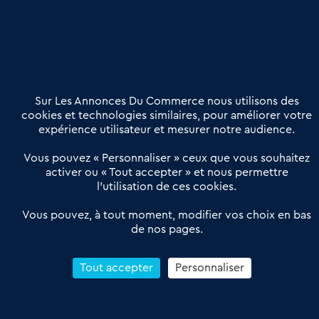
Nous contacter
02 54 56 03 17
Contactez-nous
Villes et Territoires
Notre solution
Offres Pro
Sur Les Annonces Du Commerce nous utilisons des
Actualités
Qui sommes nous ?
cookies et technologies similaires, pour améliorer votre
expérience utilisateur et mesurer notre audience.
Derniers articles
Vous pouvez « Personnaliser » ceux que vous souhaitez
activer ou « Tout accepter » et nous permettre
Réseau 3C : un partenaire national dédié aux transactions
l’utilisation de ces cookies.
d’entreprises et de commerces
Petitscommerces : Un partenariat au service du commerce de
Vous pouvez, à tout moment, modifier vos choix en bas
de nos pages.
proximité et des territoires
1er Baromètre de la transmission de fonds de commerce
Reprendre un Restaurant Rapide
Tout accepter
Personnaliser
Céder son Fonds de Commerce : Comment réussir sa vente
4.6
13 avis Google