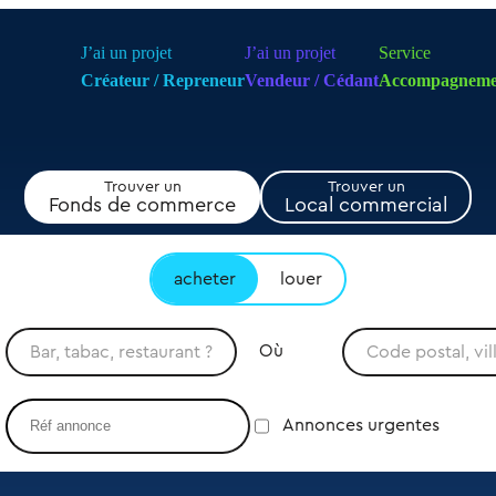
J’ai un projet
J’ai un projet
Service
Créateur / Repreneur
Vendeur / Cédant
Accompagneme
Trouver un
Trouver un
Fonds de commerce
Local commercial
acheter
louer
Où
Annonces urgentes