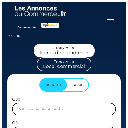
Panneau de gestion des cookies
ACCUEIL
Trouver un
Fonds de commerce
Trouver un
Local commercial
acheter
louer
Quoi
Où