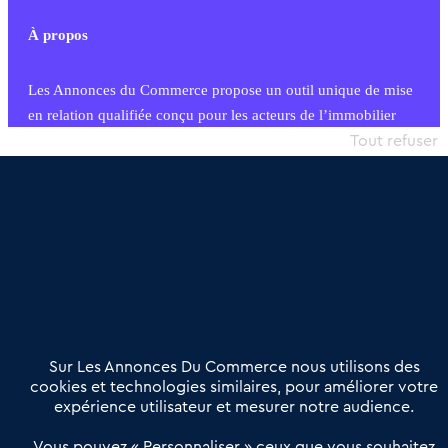
À propos
Les Annonces du Commerce propose un outil unique de mise
en relation qualifiée conçu pour les acteurs de l’immobilier
commercial et les collectivités territoriales, simple et intégrant
Tout refuser
une dimension humaine
Publier une annonce
Etre accompagné
Nous contacter
02 54 56 03 17
Contactez-nous
Villes et Territoires
Notre solution
Offres Pro
Sur Les Annonces Du Commerce nous utilisons des
Actualités
Qui sommes nous ?
cookies et technologies similaires, pour améliorer votre
expérience utilisateur et mesurer notre audience.
Derniers articles
Vous pouvez « Personnaliser » ceux que vous souhaitez