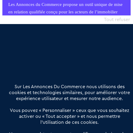
Les Annonces du Commerce propose un outil unique de mise
en relation qualifiée conçu pour les acteurs de l’immobilier
commercial et les collectivités territoriales, simple et intégrant
Tout refuser
une dimension humaine
Publier une annonce
Etre accompagné
Nous contacter
02 54 56 03 17
Contactez-nous
Villes et Territoires
Notre solution
Offres Pro
Sur Les Annonces Du Commerce nous utilisons des
Actualités
Qui sommes nous ?
cookies et technologies similaires, pour améliorer votre
expérience utilisateur et mesurer notre audience.
Derniers articles
Vous pouvez « Personnaliser » ceux que vous souhaitez
activer ou « Tout accepter » et nous permettre
Réseau 3C : un partenaire national dédié aux transactions
l’utilisation de ces cookies.
d’entreprises et de commerces