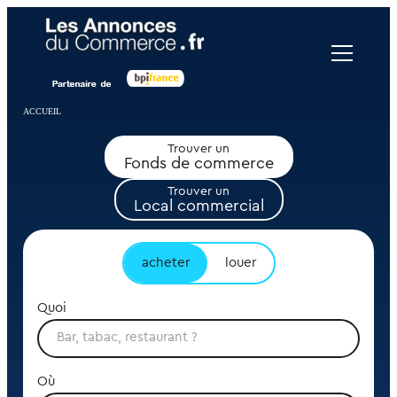
Panneau de gestion des cookies
ACCUEIL
Trouver un
Fonds de commerce
Trouver un
Local commercial
acheter
louer
Quoi
Où