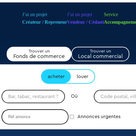
J’ai un projet
J’ai un projet
Service
Créateur / Repreneur
Vendeur / Cédant
Accompagneme
Trouver un
Trouver un
Fonds de commerce
Local commercial
acheter
louer
Où
Annonces urgentes