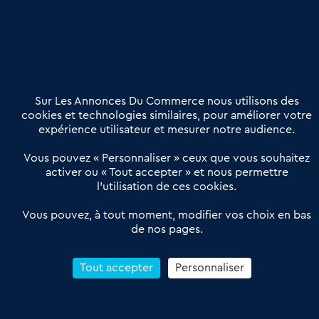
Nous contacter
02 54 56 03 17
Contactez-nous
Villes et Territoires
Notre solution
Offres Pro
Sur Les Annonces Du Commerce nous utilisons des
Actualités
Qui sommes nous ?
cookies et technologies similaires, pour améliorer votre
expérience utilisateur et mesurer notre audience.
Derniers articles
Vous pouvez « Personnaliser » ceux que vous souhaitez
activer ou « Tout accepter » et nous permettre
Réseau 3C : un partenaire national dédié aux transactions
l’utilisation de ces cookies.
d’entreprises et de commerces
Petitscommerces : Un partenariat au service du commerce de
Vous pouvez, à tout moment, modifier vos choix en bas
de nos pages.
proximité et des territoires
1er Baromètre de la transmission de fonds de commerce
Reprendre un Restaurant Rapide
Tout accepter
Personnaliser
Céder son Fonds de Commerce : Comment réussir sa vente
4.6
13 avis Google