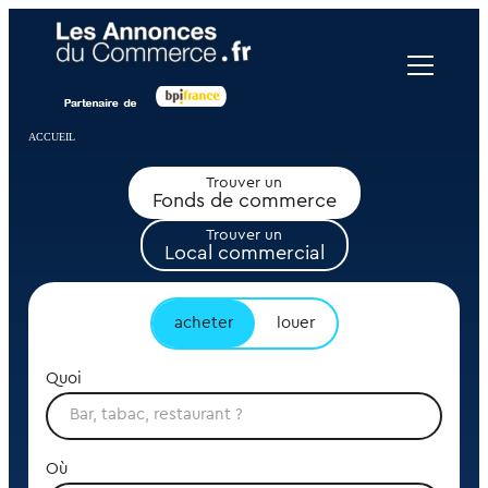
Panneau de gestion des cookies
ACCUEIL
Trouver un
Fonds de commerce
Trouver un
Local commercial
acheter
louer
Quoi
Où