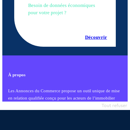
Besoin de données économiques
pour votre projet ?
Découvrir
À propos
Les Annonces du Commerce propose un outil unique de mise
en relation qualifiée conçu pour les acteurs de l’immobilier
commercial et les collectivités territoriales, simple et intégrant
Tout refuser
une dimension humaine
Publier une annonce
Etre accompagné