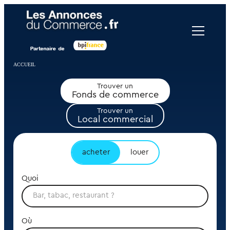
Panneau de gestion des cookies
ACCUEIL
Trouver un
Fonds de commerce
Trouver un
Local commercial
acheter
louer
Quoi
Où