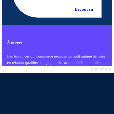
Découvrir
À propos
Les Annonces du Commerce propose un outil unique de mise
en relation qualifiée conçu pour les acteurs de l’immobilier
commercial et les collectivités territoriales, simple et intégrant
Tout refuser
une dimension humaine
Publier une annonce
Etre accompagné
Nous contacter
02 54 56 03 17