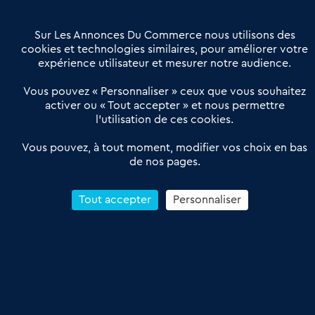
Contactez-nous
Villes et Territoires
Notre solution
Offres Pro
Sur Les Annonces Du Commerce nous utilisons des
Actualités
Qui sommes nous ?
cookies et technologies similaires, pour améliorer votre
expérience utilisateur et mesurer notre audience.
Derniers articles
Vous pouvez « Personnaliser » ceux que vous souhaitez
activer ou « Tout accepter » et nous permettre
Réseau 3C : un partenaire national dédié aux transactions
l’utilisation de ces cookies.
d’entreprises et de commerces
Petitscommerces : Un partenariat au service du commerce de
Vous pouvez, à tout moment, modifier vos choix en bas
de nos pages.
proximité et des territoires
1er Baromètre de la transmission de fonds de commerce
Reprendre un Restaurant Rapide
Tout accepter
Personnaliser
Céder son Fonds de Commerce : Comment réussir sa vente
4.6
13 avis Google
Conditions Générales de Vente & d’Utilisation