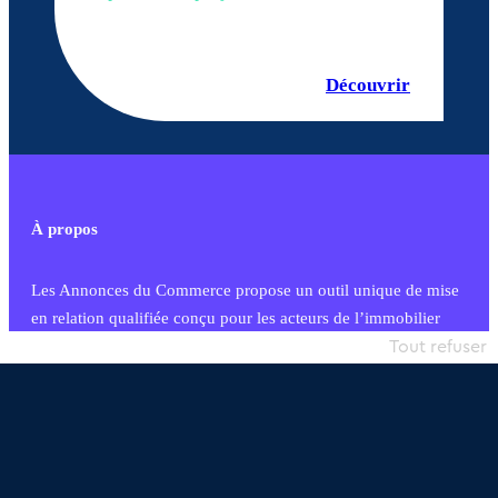
Découvrir
À propos
Les Annonces du Commerce propose un outil unique de mise
en relation qualifiée conçu pour les acteurs de l’immobilier
commercial et les collectivités territoriales, simple et intégrant
Tout refuser
une dimension humaine
Publier une annonce
Etre accompagné
Nous contacter