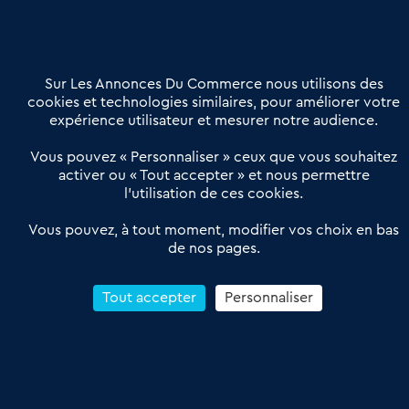
02 54 56 03 17
Contactez-nous
Villes et Territoires
Notre solution
Offres Pro
Sur Les Annonces Du Commerce nous utilisons des
Actualités
Qui sommes nous ?
cookies et technologies similaires, pour améliorer votre
expérience utilisateur et mesurer notre audience.
Derniers articles
Vous pouvez « Personnaliser » ceux que vous souhaitez
activer ou « Tout accepter » et nous permettre
Réseau 3C : un partenaire national dédié aux transactions
l’utilisation de ces cookies.
d’entreprises et de commerces
Petitscommerces : Un partenariat au service du commerce de
Vous pouvez, à tout moment, modifier vos choix en bas
de nos pages.
proximité et des territoires
1er Baromètre de la transmission de fonds de commerce
Reprendre un Restaurant Rapide
Tout accepter
Personnaliser
Céder son Fonds de Commerce : Comment réussir sa vente
4.6
13 avis Google