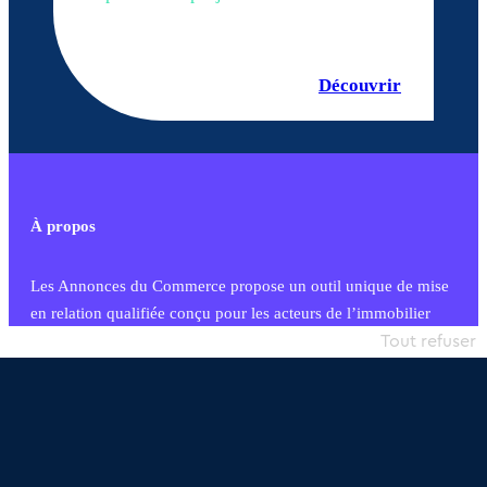
Découvrir
À propos
Les Annonces du Commerce propose un outil unique de mise
en relation qualifiée conçu pour les acteurs de l’immobilier
commercial et les collectivités territoriales, simple et intégrant
Tout refuser
une dimension humaine
Publier une annonce
Etre accompagné
Nous contacter