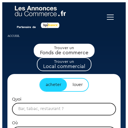
Panneau de gestion des cookies
ACCUEIL
Trouver un
Fonds de commerce
Trouver un
Local commercial
acheter
louer
Quoi
Où