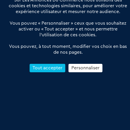
Sur Les Annonces Du Commerce nous utilisons des
Actualités
Qui sommes nous ?
cookies et technologies similaires, pour améliorer votre
expérience utilisateur et mesurer notre audience.
Derniers articles
Vous pouvez « Personnaliser » ceux que vous souhaitez
activer ou « Tout accepter » et nous permettre
Réseau 3C : un partenaire national dédié aux transactions
l’utilisation de ces cookies.
d’entreprises et de commerces
Petitscommerces : Un partenariat au service du commerce de
Vous pouvez, à tout moment, modifier vos choix en bas
de nos pages.
proximité et des territoires
1er Baromètre de la transmission de fonds de commerce
Reprendre un Restaurant Rapide
Tout accepter
Personnaliser
Céder son Fonds de Commerce : Comment réussir sa vente
4.6
13 avis Google
Conditions Générales de Vente & d’Utilisation
Les Annonces du Commerce 2011-2026 – Tous droits réservés – réalisé
par
Dare Dare