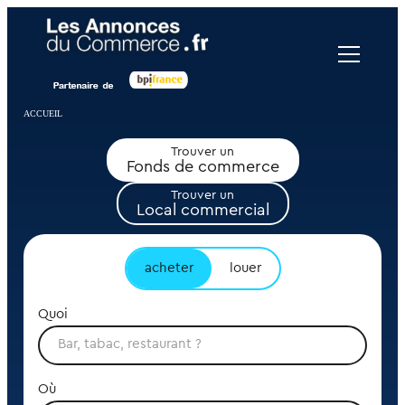
Panneau de gestion des cookies
ACCUEIL
Trouver un
Fonds de commerce
Trouver un
Local commercial
acheter
louer
Quoi
Où