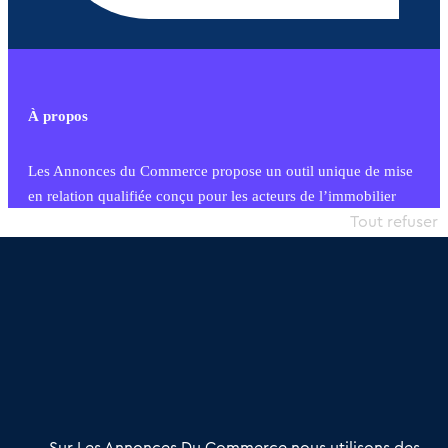
À propos
Les Annonces du Commerce propose un outil unique de mise
en relation qualifiée conçu pour les acteurs de l’immobilier
commercial et les collectivités territoriales, simple et intégrant
Tout refuser
une dimension humaine
Publier une annonce
Etre accompagné
Nous contacter
02 54 56 03 17
Contactez-nous
Villes et Territoires
Notre solution
Offres Pro