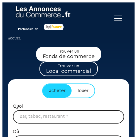
Panneau de gestion des cookies
ACCUEIL
Trouver un
Fonds de commerce
Trouver un
Local commercial
acheter
louer
Quoi
Où