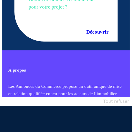
pour votre projet ?
Découvrir
À propos
Les Annonces du Commerce propose un outil unique de mise
en relation qualifiée conçu pour les acteurs de l’immobilier
commercial et les collectivités territoriales, simple et intégrant
Tout refuser
une dimension humaine
Publier une annonce
Etre accompagné