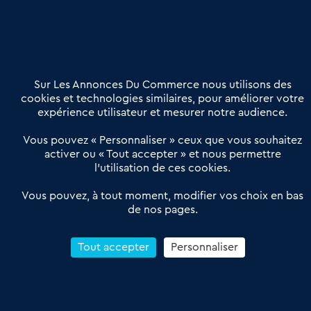
Nous contacter
02 54 56 03 17
Contactez-nous
Villes et Territoires
Notre solution
Offres Pro
Sur Les Annonces Du Commerce nous utilisons des
Actualités
Qui sommes nous ?
cookies et technologies similaires, pour améliorer votre
expérience utilisateur et mesurer notre audience.
Derniers articles
Vous pouvez « Personnaliser » ceux que vous souhaitez
activer ou « Tout accepter » et nous permettre
Réseau 3C : un partenaire national dédié aux transactions
l’utilisation de ces cookies.
d’entreprises et de commerces
Petitscommerces : Un partenariat au service du commerce de
Vous pouvez, à tout moment, modifier vos choix en bas
de nos pages.
proximité et des territoires
1er Baromètre de la transmission de fonds de commerce
Reprendre un Restaurant Rapide
Tout accepter
Personnaliser
Céder son Fonds de Commerce : Comment réussir sa vente
4.6
13 avis Google