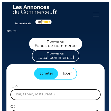
Panneau de gestion des cookies
ACCUEIL
Trouver un
Fonds de commerce
Trouver un
Local commercial
acheter
louer
Quoi
Où