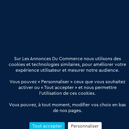
une dimension humaine
Publier une annonce
Etre accompagné
Nous contacter
02 54 56 03 17
Contactez-nous
Villes et Territoires
Notre solution
Offres Pro
Sur Les Annonces Du Commerce nous utilisons des
Actualités
Qui sommes nous ?
cookies et technologies similaires, pour améliorer votre
expérience utilisateur et mesurer notre audience.
Derniers articles
Vous pouvez « Personnaliser » ceux que vous souhaitez
activer ou « Tout accepter » et nous permettre
Réseau 3C : un partenaire national dédié aux transactions
l’utilisation de ces cookies.
d’entreprises et de commerces
Petitscommerces : Un partenariat au service du commerce de
Vous pouvez, à tout moment, modifier vos choix en bas
de nos pages.
proximité et des territoires
1er Baromètre de la transmission de fonds de commerce
Reprendre un Restaurant Rapide
Tout accepter
Personnaliser