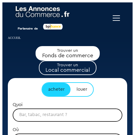
Panneau de gestion des cookies
ACCUEIL
Trouver un
Fonds de commerce
Trouver un
Local commercial
acheter
louer
Quoi
Où