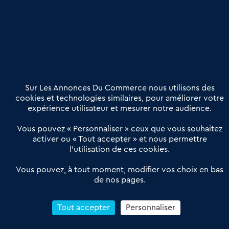
Publier une annonce
Etre accompagné
Nous contacter
02 54 56 03 17
Contactez-nous
Villes et Territoires
Notre solution
Offres Pro
Sur Les Annonces Du Commerce nous utilisons des
Actualités
Qui sommes nous ?
cookies et technologies similaires, pour améliorer votre
expérience utilisateur et mesurer notre audience.
Derniers articles
Vous pouvez « Personnaliser » ceux que vous souhaitez
activer ou « Tout accepter » et nous permettre
Réseau 3C : un partenaire national dédié aux transactions
l’utilisation de ces cookies.
d’entreprises et de commerces
Petitscommerces : Un partenariat au service du commerce de
Vous pouvez, à tout moment, modifier vos choix en bas
de nos pages.
proximité et des territoires
1er Baromètre de la transmission de fonds de commerce
Reprendre un Restaurant Rapide
Tout accepter
Personnaliser
Céder son Fonds de Commerce : Comment réussir sa vente