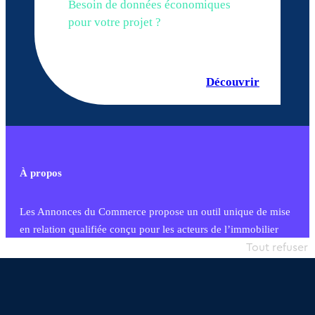
Besoin de données économiques
pour votre projet ?
Découvrir
À propos
Les Annonces du Commerce propose un outil unique de mise
en relation qualifiée conçu pour les acteurs de l’immobilier
commercial et les collectivités territoriales, simple et intégrant
Tout refuser
une dimension humaine
Publier une annonce
Etre accompagné