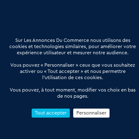
Nous contacter
02 54 56 03 17
Contactez-nous
Villes et Territoires
Notre solution
Offres Pro
Sur Les Annonces Du Commerce nous utilisons des
Actualités
Qui sommes nous ?
cookies et technologies similaires, pour améliorer votre
expérience utilisateur et mesurer notre audience.
Derniers articles
Vous pouvez « Personnaliser » ceux que vous souhaitez
activer ou « Tout accepter » et nous permettre
Réseau 3C : un partenaire national dédié aux transactions
l’utilisation de ces cookies.
d’entreprises et de commerces
Petitscommerces : Un partenariat au service du commerce de
Vous pouvez, à tout moment, modifier vos choix en bas
de nos pages.
proximité et des territoires
1er Baromètre de la transmission de fonds de commerce
Reprendre un Restaurant Rapide
Tout accepter
Personnaliser
Céder son Fonds de Commerce : Comment réussir sa vente
4.6
13 avis Google