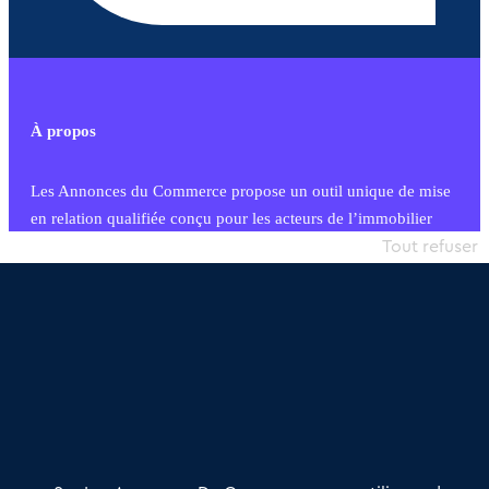
À propos
Les Annonces du Commerce propose un outil unique de mise
en relation qualifiée conçu pour les acteurs de l’immobilier
commercial et les collectivités territoriales, simple et intégrant
Tout refuser
une dimension humaine
Publier une annonce
Etre accompagné
Nous contacter
02 54 56 03 17
Contactez-nous
Villes et Territoires
Notre solution
Offres Pro