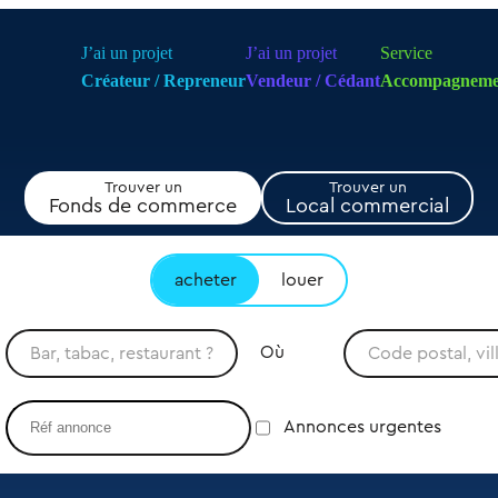
J’ai un projet
J’ai un projet
Service
Créateur / Repreneur
Vendeur / Cédant
Accompagneme
Trouver un
Trouver un
Fonds de commerce
Local commercial
acheter
louer
Où
Annonces urgentes