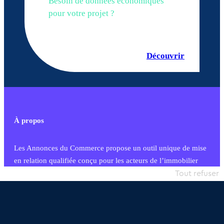
Besoin de données économiques
pour votre projet ?
Découvrir
À propos
Les Annonces du Commerce propose un outil unique de mise
en relation qualifiée conçu pour les acteurs de l’immobilier
commercial et les collectivités territoriales, simple et intégrant
Tout refuser
une dimension humaine
Publier une annonce
Etre accompagné