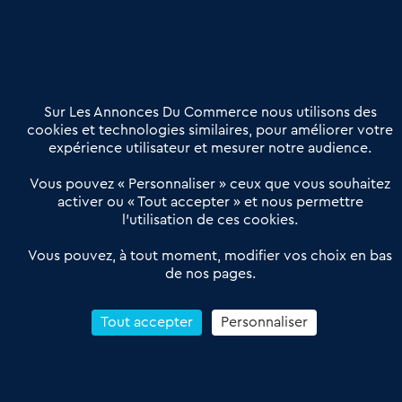
Nous contacter
02 54 56 03 17
Contactez-nous
Villes et Territoires
Notre solution
Offres Pro
Sur Les Annonces Du Commerce nous utilisons des
Actualités
Qui sommes nous ?
cookies et technologies similaires, pour améliorer votre
expérience utilisateur et mesurer notre audience.
Derniers articles
Vous pouvez « Personnaliser » ceux que vous souhaitez
activer ou « Tout accepter » et nous permettre
Réseau 3C : un partenaire national dédié aux transactions
l’utilisation de ces cookies.
d’entreprises et de commerces
Petitscommerces : Un partenariat au service du commerce de
Vous pouvez, à tout moment, modifier vos choix en bas
de nos pages.
proximité et des territoires
1er Baromètre de la transmission de fonds de commerce
Reprendre un Restaurant Rapide
Tout accepter
Personnaliser
Céder son Fonds de Commerce : Comment réussir sa vente
4.6
13 avis Google