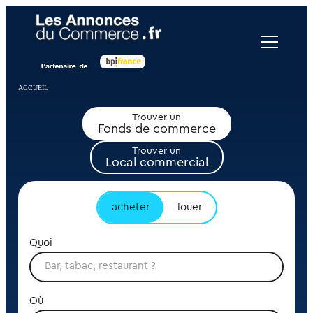
Panneau de gestion des cookies
ACCUEIL
Trouver un
Fonds de commerce
Trouver un
Local commercial
acheter
louer
Quoi
Où