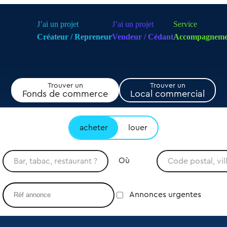
J’ai un projet
J’ai un projet
Service
Créateur / Repreneur
Vendeur / Cédant
Accompagneme
Trouver un
Trouver un
Fonds de commerce
Local commercial
acheter
louer
Où
Annonces urgentes