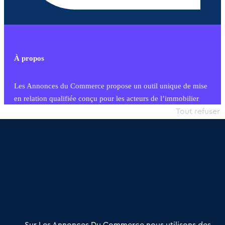
À propos
Les Annonces du Commerce propose un outil unique de mise
en relation qualifiée conçu pour les acteurs de l’immobilier
commercial et les collectivités territoriales, simple et intégrant
Tout refuser
une dimension humaine
Publier une annonce
Etre accompagné
Nous contacter
02 54 56 03 17
Contactez-nous
Villes et Territoires
Notre solution
Offres Pro