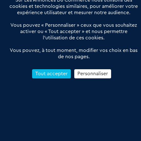
Sur Les Annonces Du Commerce nous utilisons des
Actualités
Qui sommes nous ?
cookies et technologies similaires, pour améliorer votre
expérience utilisateur et mesurer notre audience.
Derniers articles
Vous pouvez « Personnaliser » ceux que vous souhaitez
activer ou « Tout accepter » et nous permettre
Réseau 3C : un partenaire national dédié aux transactions
l’utilisation de ces cookies.
d’entreprises et de commerces
Petitscommerces : Un partenariat au service du commerce de
Vous pouvez, à tout moment, modifier vos choix en bas
de nos pages.
proximité et des territoires
1er Baromètre de la transmission de fonds de commerce
Reprendre un Restaurant Rapide
Tout accepter
Personnaliser
Céder son Fonds de Commerce : Comment réussir sa vente
4.6
13 avis Google
Conditions Générales de Vente & d’Utilisation
Les Annonces du Commerce 2011-2026 – Tous droits réservés – réalisé
par
Dare Dare