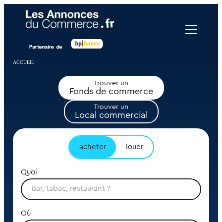
Panneau de gestion des cookies
ACCUEIL
Trouver un
Fonds de commerce
Trouver un
Local commercial
acheter
louer
Quoi
Où