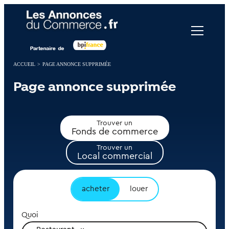
Panneau de gestion des cookies
ACCUEIL
>
PAGE ANNONCE SUPPRIMÉE
Page annonce supprimée
Trouver un
Fonds de commerce
Trouver un
Local commercial
acheter
louer
Quoi