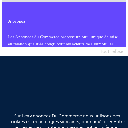
À propos
Les Annonces du Commerce propose un outil unique de mise
en relation qualifiée conçu pour les acteurs de l’immobilier
commercial et les collectivités territoriales, simple et intégrant
Tout refuser
une dimension humaine
Publier une annonce
Etre accompagné
Nous contacter
02 54 56 03 17
Contactez-nous
Villes et Territoires
Notre solution
Offres Pro
Sur Les Annonces Du Commerce nous utilisons des
Actualités
Qui sommes nous ?
cookies et technologies similaires, pour améliorer votre
expérience utilisateur et mesurer notre audience.