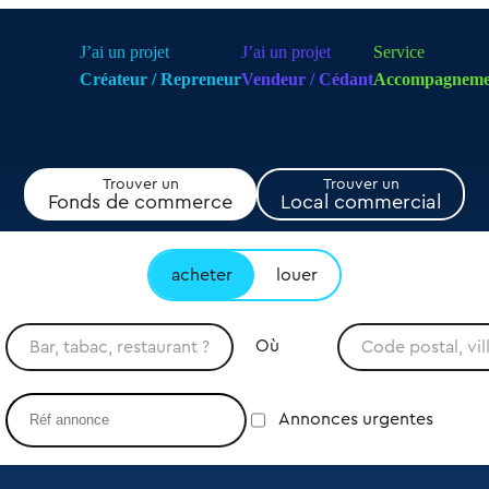
J’ai un projet
J’ai un projet
Service
Créateur / Repreneur
Vendeur / Cédant
Accompagneme
Trouver un
Trouver un
Fonds de commerce
Local commercial
acheter
louer
Où
Annonces urgentes