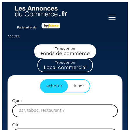
Panneau de gestion des cookies
ACCUEIL
Trouver un
Fonds de commerce
Trouver un
Local commercial
acheter
louer
Quoi
Où