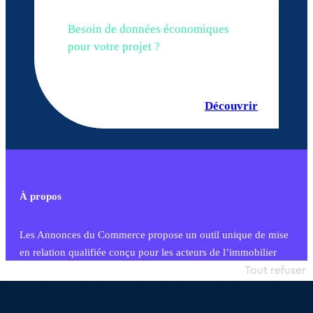
Besoin de données économiques
pour votre projet ?
Découvrir
À propos
Les Annonces du Commerce propose un outil unique de mise
en relation qualifiée conçu pour les acteurs de l’immobilier
commercial et les collectivités territoriales, simple et intégrant
Tout refuser
une dimension humaine
Publier une annonce