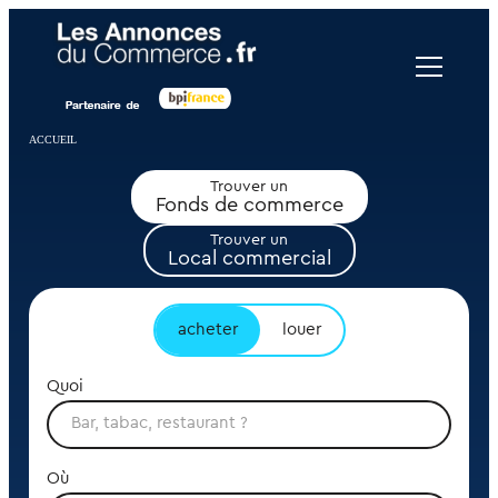
Panneau de gestion des cookies
ACCUEIL
Trouver un
Fonds de commerce
Trouver un
Local commercial
acheter
louer
Quoi
Où