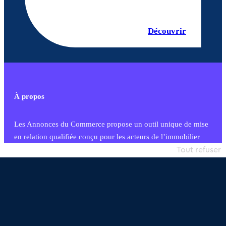
Découvrir
À propos
Les Annonces du Commerce propose un outil unique de mise
en relation qualifiée conçu pour les acteurs de l’immobilier
commercial et les collectivités territoriales, simple et intégrant
Tout refuser
une dimension humaine
Publier une annonce
Etre accompagné
Nous contacter
02 54 56 03 17