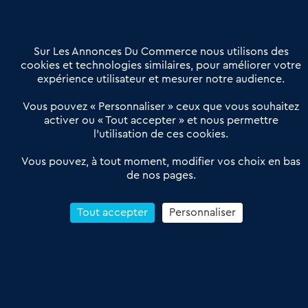
Contactez-nous
Villes et Territoires
Notre solution
Offres Pro
Sur Les Annonces Du Commerce nous utilisons des
Actualités
Qui sommes nous ?
cookies et technologies similaires, pour améliorer votre
expérience utilisateur et mesurer notre audience.
Derniers articles
Vous pouvez « Personnaliser » ceux que vous souhaitez
activer ou « Tout accepter » et nous permettre
Réseau 3C : un partenaire national dédié aux transactions
l’utilisation de ces cookies.
d’entreprises et de commerces
Petitscommerces : Un partenariat au service du commerce de
Vous pouvez, à tout moment, modifier vos choix en bas
de nos pages.
proximité et des territoires
1er Baromètre de la transmission de fonds de commerce
Reprendre un Restaurant Rapide
Tout accepter
Personnaliser
Céder son Fonds de Commerce : Comment réussir sa vente
4.6
13 avis Google