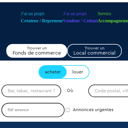
J’ai un projet
J’ai un projet
Service
Créateur / Repreneur
Vendeur / Cédant
Accompagneme
Trouver un
Trouver un
Fonds de commerce
Local commercial
acheter
louer
Où
Annonces urgentes