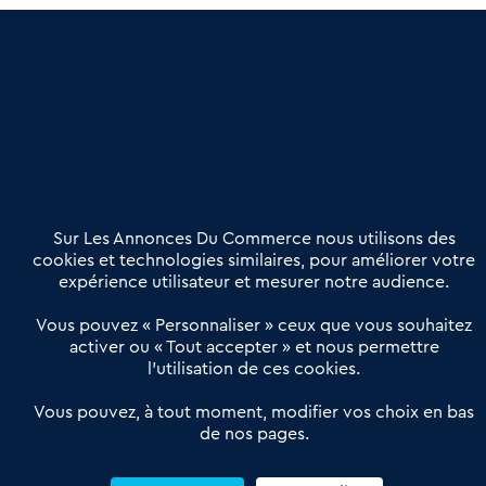
une dimension humaine
Publier une annonce
Etre accompagné
Nous contacter
02 54 56 03 17
Contactez-nous
Villes et Territoires
Notre solution
Offres Pro
Sur Les Annonces Du Commerce nous utilisons des
Actualités
Qui sommes nous ?
cookies et technologies similaires, pour améliorer votre
expérience utilisateur et mesurer notre audience.
Derniers articles
Vous pouvez « Personnaliser » ceux que vous souhaitez
activer ou « Tout accepter » et nous permettre
Réseau 3C : un partenaire national dédié aux transactions
l’utilisation de ces cookies.
d’entreprises et de commerces
Petitscommerces : Un partenariat au service du commerce de
Vous pouvez, à tout moment, modifier vos choix en bas
de nos pages.
proximité et des territoires
1er Baromètre de la transmission de fonds de commerce