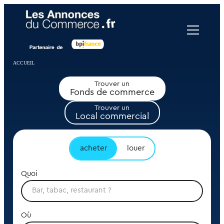
Panneau de gestion des cookies
ACCUEIL
Trouver un
Fonds de commerce
Trouver un
Local commercial
acheter
louer
Quoi
Où