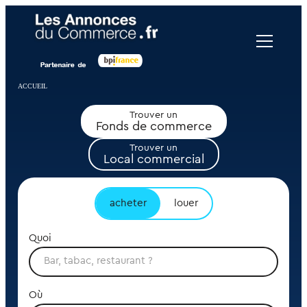
Panneau de gestion des cookies
ACCUEIL
Trouver un
Fonds de commerce
Trouver un
Local commercial
acheter
louer
Quoi
Où