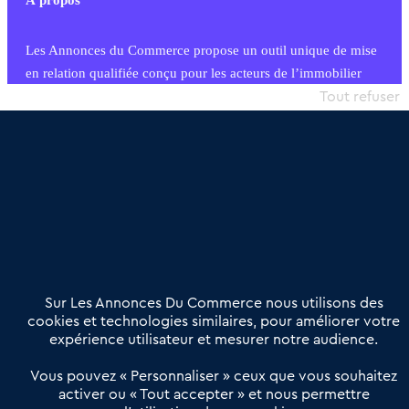
À propos
Les Annonces du Commerce propose un outil unique de mise
en relation qualifiée conçu pour les acteurs de l’immobilier
commercial et les collectivités territoriales, simple et intégrant
Tout refuser
une dimension humaine
Publier une annonce
Etre accompagné
Nous contacter
02 54 56 03 17
Contactez-nous
Villes et Territoires
Notre solution
Offres Pro
Sur Les Annonces Du Commerce nous utilisons des
Actualités
Qui sommes nous ?
cookies et technologies similaires, pour améliorer votre
expérience utilisateur et mesurer notre audience.
Derniers articles
Vous pouvez « Personnaliser » ceux que vous souhaitez
activer ou « Tout accepter » et nous permettre
Réseau 3C : un partenaire national dédié aux transactions