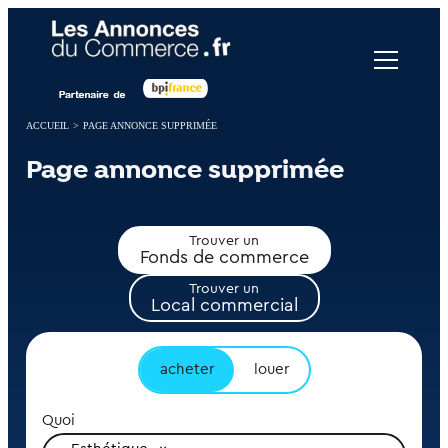
Panneau de gestion des cookies
ACCUEIL
>
PAGE ANNONCE SUPPRIMÉE
Page annonce supprimée
Trouver un
Fonds de commerce
Trouver un
Local commercial
acheter
louer
Quoi