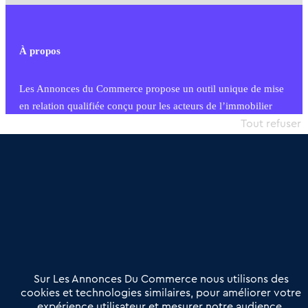
À propos
Les Annonces du Commerce propose un outil unique de mise
en relation qualifiée conçu pour les acteurs de l’immobilier
commercial et les collectivités territoriales, simple et intégrant
Tout refuser
une dimension humaine
Publier une annonce
Etre accompagné
Nous contacter
02 54 56 03 17
Contactez-nous
Villes et Territoires
Notre solution
Offres Pro
Sur Les Annonces Du Commerce nous utilisons des
Actualités
Qui sommes nous ?
cookies et technologies similaires, pour améliorer votre
expérience utilisateur et mesurer notre audience.