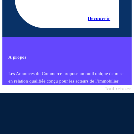
Découvrir
À propos
Les Annonces du Commerce propose un outil unique de mise
en relation qualifiée conçu pour les acteurs de l’immobilier
commercial et les collectivités territoriales, simple et intégrant
Tout refuser
une dimension humaine
Publier une annonce
Etre accompagné
Nous contacter
02 54 56 03 17