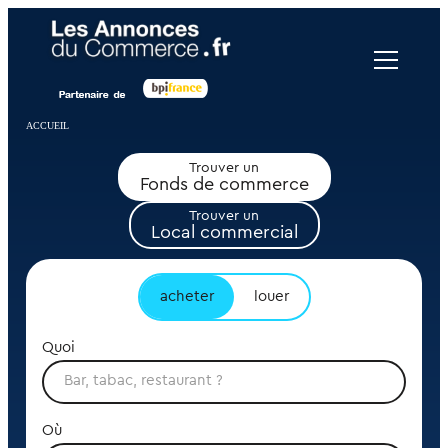
Panneau de gestion des cookies
ACCUEIL
Trouver un
Fonds de commerce
Trouver un
Local commercial
acheter
louer
Quoi
Où