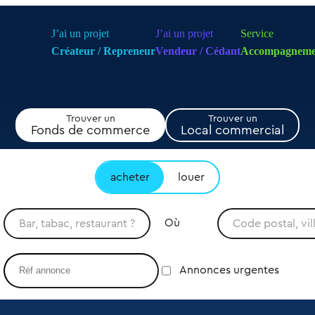
J’ai un projet
J’ai un projet
Service
Créateur / Repreneur
Vendeur / Cédant
Accompagneme
Trouver un
Trouver un
Fonds de commerce
Local commercial
acheter
louer
Où
Annonces urgentes