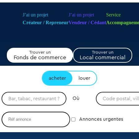
J’ai un projet
J’ai un projet
Service
Créateur / Repreneur
Vendeur / Cédant
Accompagneme
Trouver un
Trouver un
Fonds de commerce
Local commercial
acheter
louer
Où
Annonces urgentes