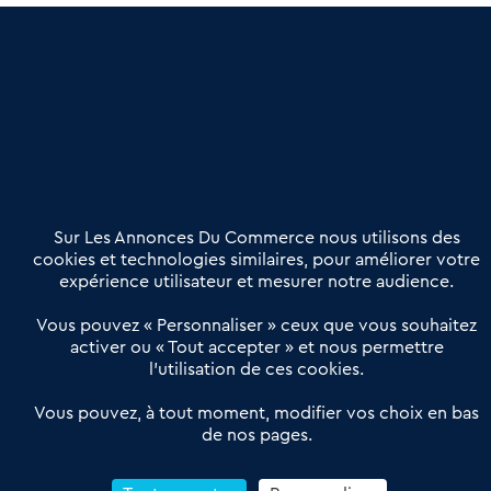
une dimension humaine
Publier une annonce
Etre accompagné
Nous contacter
02 54 56 03 17
Contactez-nous
Villes et Territoires
Notre solution
Offres Pro
Sur Les Annonces Du Commerce nous utilisons des
Actualités
Qui sommes nous ?
cookies et technologies similaires, pour améliorer votre
expérience utilisateur et mesurer notre audience.
Derniers articles
Vous pouvez « Personnaliser » ceux que vous souhaitez
activer ou « Tout accepter » et nous permettre
Réseau 3C : un partenaire national dédié aux transactions
l’utilisation de ces cookies.
d’entreprises et de commerces
Petitscommerces : Un partenariat au service du commerce de
Vous pouvez, à tout moment, modifier vos choix en bas
de nos pages.
proximité et des territoires
1er Baromètre de la transmission de fonds de commerce