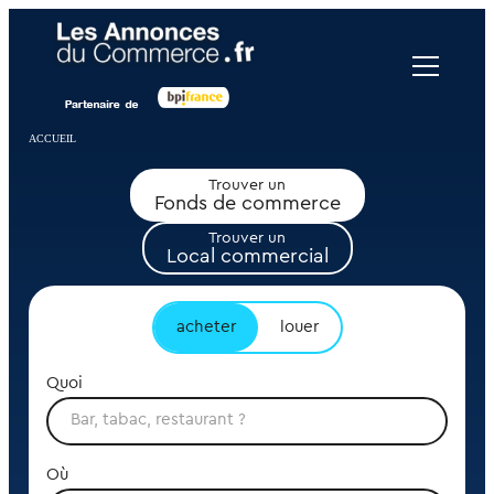
Panneau de gestion des cookies
ACCUEIL
Trouver un
Fonds de commerce
Trouver un
Local commercial
acheter
louer
Quoi
Où