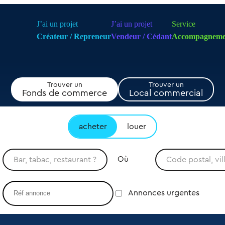
J’ai un projet
J’ai un projet
Service
Créateur / Repreneur
Vendeur / Cédant
Accompagneme
Trouver un
Trouver un
Fonds de commerce
Local commercial
acheter
louer
Où
Annonces urgentes