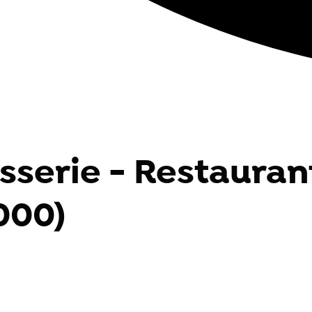
sserie - Restaurant
000)