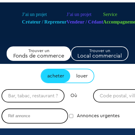
J’ai un projet
J’ai un projet
Service
Créateur / Repreneur
Vendeur / Cédant
Accompagneme
Trouver un
Trouver un
Fonds de commerce
Local commercial
acheter
louer
Où
Annonces urgentes