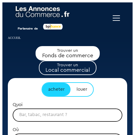
Panneau de gestion des cookies
ACCUEIL
Trouver un
Fonds de commerce
Trouver un
Local commercial
acheter
louer
Quoi
Où