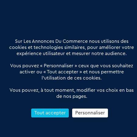
Nous contacter
02 54 56 03 17
Contactez-nous
Villes et Territoires
Notre solution
Offres Pro
Sur Les Annonces Du Commerce nous utilisons des
Actualités
Qui sommes nous ?
cookies et technologies similaires, pour améliorer votre
expérience utilisateur et mesurer notre audience.
Derniers articles
Vous pouvez « Personnaliser » ceux que vous souhaitez
activer ou « Tout accepter » et nous permettre
Réseau 3C : un partenaire national dédié aux transactions
l’utilisation de ces cookies.
d’entreprises et de commerces
Petitscommerces : Un partenariat au service du commerce de
Vous pouvez, à tout moment, modifier vos choix en bas
de nos pages.
proximité et des territoires
1er Baromètre de la transmission de fonds de commerce
Reprendre un Restaurant Rapide
Tout accepter
Personnaliser
Céder son Fonds de Commerce : Comment réussir sa vente
4.6
13 avis Google