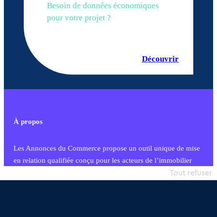
Besoin de données économiques
pour votre projet ?
Découvrir
À propos
Les Annonces du Commerce propose un outil unique de mise
en relation qualifiée conçu pour les acteurs de l’immobilier
commercial et les collectivités territoriales, simple et intégrant
Tout refuser
une dimension humaine
Publier une annonce
Etre accompagné