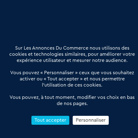
Etre accompagné
Nous contacter
02 54 56 03 17
Contactez-nous
Villes et Territoires
Notre solution
Offres Pro
Sur Les Annonces Du Commerce nous utilisons des
Actualités
Qui sommes nous ?
cookies et technologies similaires, pour améliorer votre
expérience utilisateur et mesurer notre audience.
Derniers articles
Vous pouvez « Personnaliser » ceux que vous souhaitez
activer ou « Tout accepter » et nous permettre
Réseau 3C : un partenaire national dédié aux transactions
l’utilisation de ces cookies.
d’entreprises et de commerces
Petitscommerces : Un partenariat au service du commerce de
Vous pouvez, à tout moment, modifier vos choix en bas
de nos pages.
proximité et des territoires
1er Baromètre de la transmission de fonds de commerce
Reprendre un Restaurant Rapide
Tout accepter
Personnaliser
Céder son Fonds de Commerce : Comment réussir sa vente