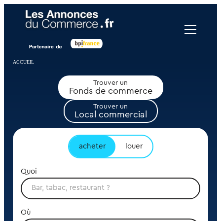
Panneau de gestion des cookies
ACCUEIL
Trouver un
Fonds de commerce
Trouver un
Local commercial
acheter
louer
Quoi
Où