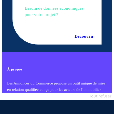
Besoin de données économiques
pour votre projet ?
Découvrir
À propos
Les Annonces du Commerce propose un outil unique de mise
en relation qualifiée conçu pour les acteurs de l’immobilier
commercial et les collectivités territoriales, simple et intégrant
Tout refuser
une dimension humaine
Publier une annonce