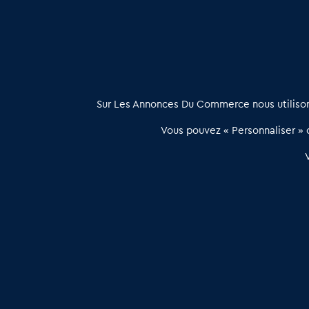
À propos
Sur Les Annonces Du Commerce nous utilisons
Les Annonces du Commerce propose un outil unique de mise en
Vous pouvez « Personnaliser » c
relation qualifiée conçu pour les acteurs de l’immobilier commercia
et les collectivités territoriales, simple et intégrant une dimension
humaine
Publier une annonce
Etre accompagné