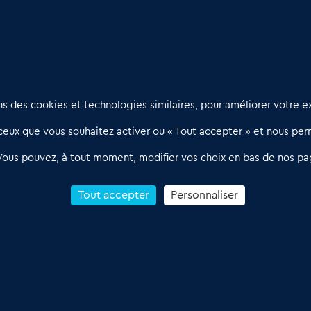
Nous contacter
D
 des cookies et technologies similaires, pour améliorer votre ex
02 54 56 03 17
R
eux que vous souhaitez activer ou « Tout accepter » et nous perm
Contactez-nous
l
d
Villes et Territoires
Notre solution
P
Vous pouvez, à tout moment, modifier vos choix en bas de nos pa
Offres Pro
Actualités
p
Qui sommes nous ?
1
Tout accepter
Personnaliser
R
C
Conditions Générales de Vente & d’Utilisation