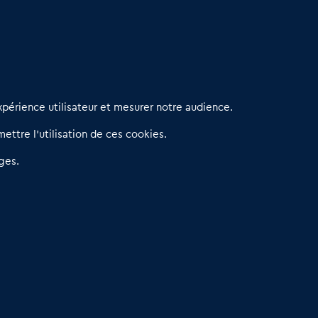
erniers articles
périence utilisateur et mesurer notre audience.
éseau 3C : un partenaire national dédié aux transactions
ettre l’utilisation de ces cookies.
’entreprises et de commerces
etitscommerces : Un partenariat au service du commerce de
ges.
roximité et des territoires
er Baromètre de la transmission de fonds de commerce
eprendre un Restaurant Rapide
éder son Fonds de Commerce : Comment réussir sa vente
4.6
13 avis Google