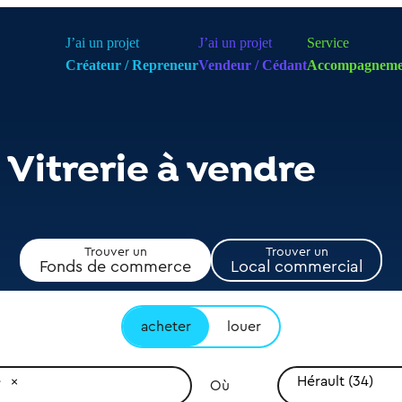
J’ai un projet
J’ai un projet
Service
Créateur / Repreneur
Vendeur / Cédant
Accompagneme
Vitrerie à vendre
Trouver un
Trouver un
Fonds de commerce
Local commercial
acheter
louer
e
Hérault (34)
Où