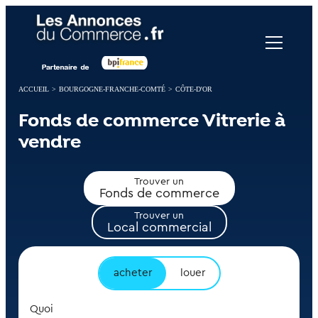
Panneau de gestion des cookies
ACCUEIL
>
BOURGOGNE-FRANCHE-COMTÉ
>
CÔTE-D'OR
Fonds de commerce Vitrerie à
vendre
Trouver un
Fonds de commerce
Trouver un
Local commercial
acheter
louer
Quoi