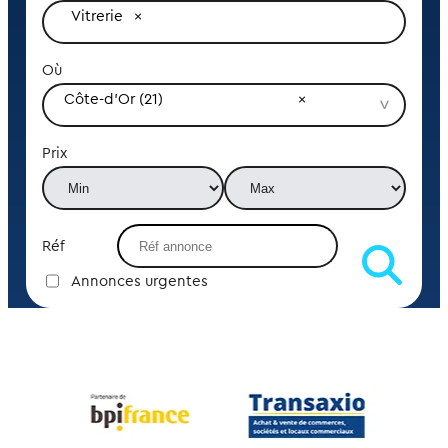
Vitrerie
Où
Côte-d'Or (21)
Prix
Réf
Annonces urgentes