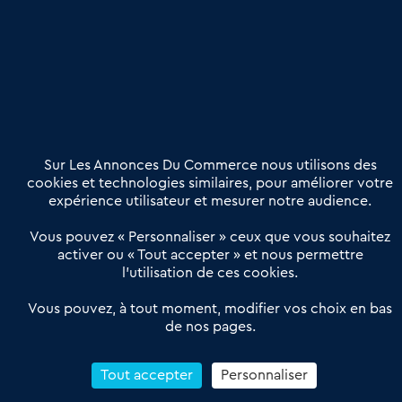
Publier une annonce
Etre accompagné
Nous contacter
02 54 56 03 17
Contactez-nous
Villes et Territoires
Notre solution
Offres Pro
Sur Les Annonces Du Commerce nous utilisons des
Actualités
Qui sommes nous ?
cookies et technologies similaires, pour améliorer votre
expérience utilisateur et mesurer notre audience.
Derniers articles
Vous pouvez « Personnaliser » ceux que vous souhaitez
activer ou « Tout accepter » et nous permettre
Réseau 3C : un partenaire national dédié aux transactions
l’utilisation de ces cookies.
d’entreprises et de commerces
Petitscommerces : Un partenariat au service du commerce de
Vous pouvez, à tout moment, modifier vos choix en bas
de nos pages.
proximité et des territoires
1er Baromètre de la transmission de fonds de commerce
Reprendre un Restaurant Rapide
Tout accepter
Personnaliser
Céder son Fonds de Commerce : Comment réussir sa vente