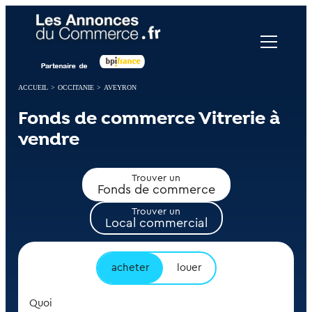
Panneau de gestion des cookies
ACCUEIL
>
OCCITANIE
>
AVEYRON
Fonds de commerce Vitrerie à
vendre
Trouver un
Fonds de commerce
Trouver un
Local commercial
acheter
louer
Quoi