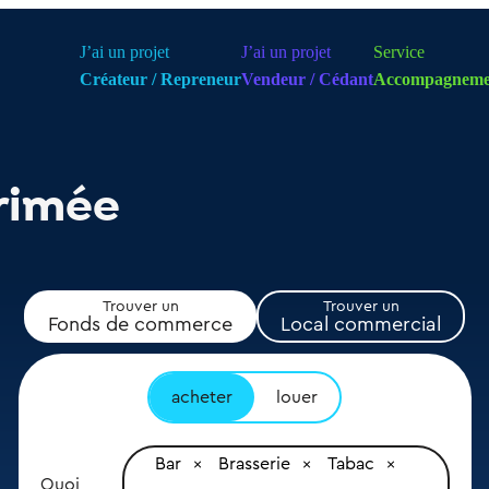
J’ai un projet
J’ai un projet
Service
Créateur / Repreneur
Vendeur / Cédant
Accompagneme
rimée
Trouver un
Trouver un
Fonds de commerce
Local commercial
acheter
louer
Bar
Brasserie
Tabac
Quoi