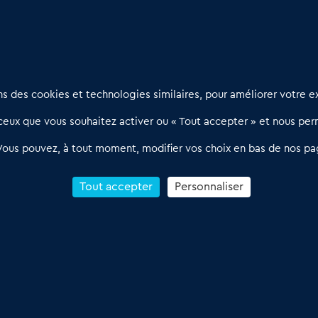
Nous contacter
D
 des cookies et technologies similaires, pour améliorer votre ex
02 54 56 03 17
R
eux que vous souhaitez activer ou « Tout accepter » et nous perm
Contactez-nous
l
d
Villes et Territoires
Notre solution
P
Vous pouvez, à tout moment, modifier vos choix en bas de nos pa
Offres Pro
Actualités
p
Qui sommes nous ?
1
Tout accepter
Personnaliser
R
C
Conditions Générales de Vente & d’Utilisation