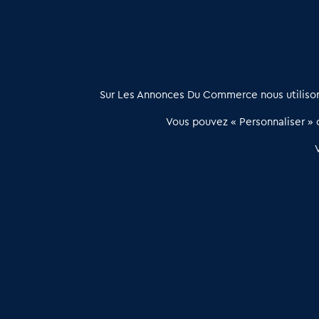
À propos
Sur Les Annonces Du Commerce nous utilisons
Les Annonces du Commerce propose un outil unique de mise en
Vous pouvez « Personnaliser » c
relation qualifiée conçu pour les acteurs de l’immobilier commercia
et les collectivités territoriales, simple et intégrant une dimension
humaine
Publier une annonce
Etre accompagné