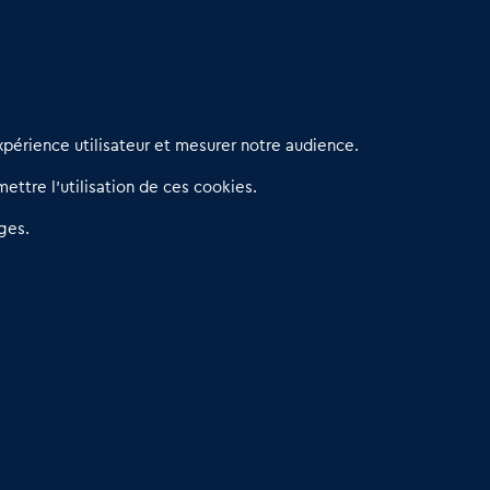
erniers articles
périence utilisateur et mesurer notre audience.
éseau 3C : un partenaire national dédié aux transactions
ettre l’utilisation de ces cookies.
’entreprises et de commerces
etitscommerces : Un partenariat au service du commerce de
ges.
roximité et des territoires
er Baromètre de la transmission de fonds de commerce
eprendre un Restaurant Rapide
éder son Fonds de Commerce : Comment réussir sa vente
4.6
13 avis Google