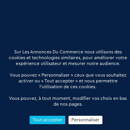
Publier une annonce
Etre accompagné
Nous contacter
02 54 56 03 17
Contactez-nous
Villes et Territoires
Notre solution
Offres Pro
Sur Les Annonces Du Commerce nous utilisons des
Actualités
Qui sommes nous ?
cookies et technologies similaires, pour améliorer votre
expérience utilisateur et mesurer notre audience.
Derniers articles
Vous pouvez « Personnaliser » ceux que vous souhaitez
activer ou « Tout accepter » et nous permettre
Réseau 3C : un partenaire national dédié aux transactions
l’utilisation de ces cookies.
d’entreprises et de commerces
Petitscommerces : Un partenariat au service du commerce de
Vous pouvez, à tout moment, modifier vos choix en bas
de nos pages.
proximité et des territoires
1er Baromètre de la transmission de fonds de commerce
Reprendre un Restaurant Rapide
Tout accepter
Personnaliser
Céder son Fonds de Commerce : Comment réussir sa vente