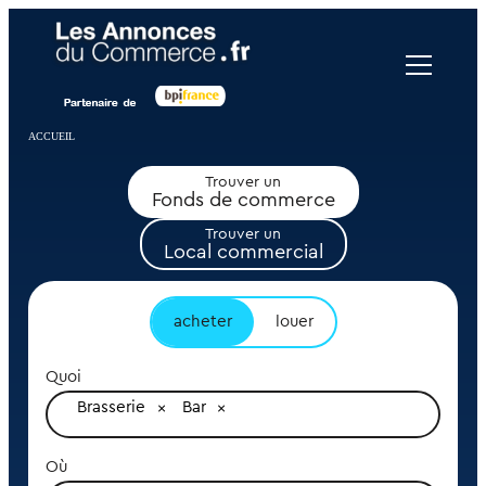
Panneau de gestion des cookies
ACCUEIL
Trouver un
Fonds de commerce
Trouver un
Local commercial
acheter
louer
Quoi
Brasserie
Bar
Où